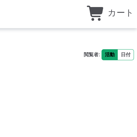
カート
閲覧者:
活動
日付