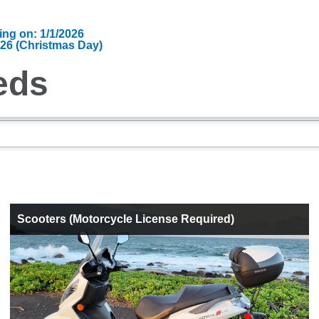
ting on: 1/1/2026
026 (Christmas Day)
eds
Scooters (Motorcycle License Required)