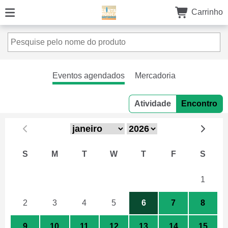
Carrinho
Eventos agendados
Mercadoria
Atividade
Encontro
S
M
T
W
T
F
S
26
27
28
29
30
31
1
2
3
4
5
6
7
8
9
10
11
12
13
14
15