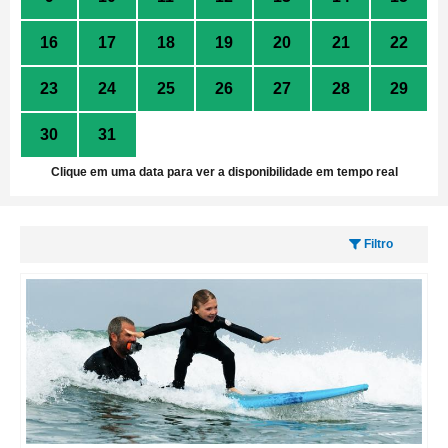
16
17
18
19
20
21
22
23
24
25
26
27
28
29
30
31
1
2
3
4
5
Clique em uma data para ver a disponibilidade em tempo real
Filtro