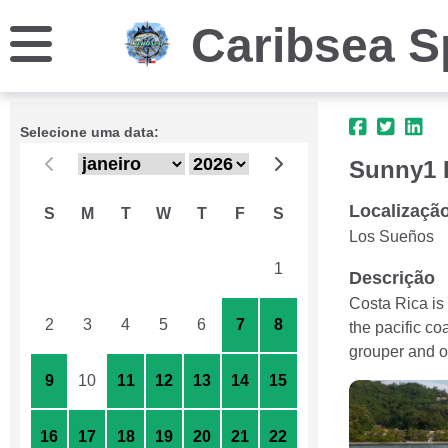
Caribsea S
Selecione uma data:
Sunny1 F
Localizaçã
S
M
T
W
T
F
S
Los Sueños
26
27
28
29
30
31
1
Descrição
Costa Rica is 
2
3
4
5
6
7
8
the pacific co
grouper and o
9
10
11
12
13
14
15
16
17
18
19
20
21
22