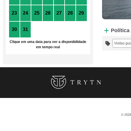
23
24
25
26
27
28
29
30
31
1
2
3
4
5
Polític
Clique em uma data para ver a disponibilidade
Visitas gu
em tempo real
© 2026