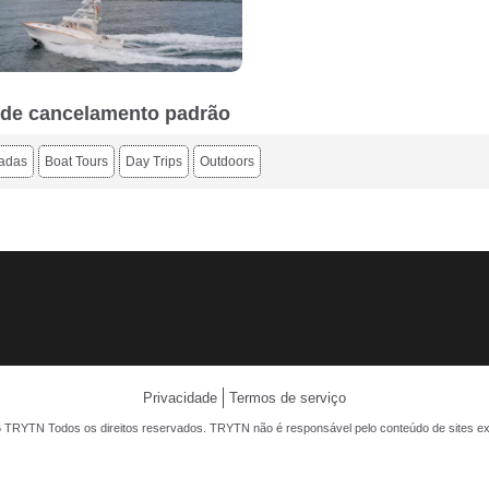
a de cancelamento padrão
iadas
Boat Tours
Day Trips
Outdoors
Privacidade
Termos de serviço
 TRYTN Todos os direitos reservados. TRYTN não é responsável pelo conteúdo de sites ex