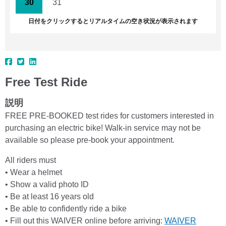
30
31
1
2
3
4
5
日付をクリックするとリアルタイムの空き状況が表示されます
Free Test Ride
説明
FREE PRE-BOOKED test rides for customers interested in
purchasing an electric bike! Walk-in service may not be
available so please pre-book your appointment.
All riders must
• Wear a helmet
• Show a valid photo ID
• Be at least 16 years old
• Be able to confidently ride a bike
• Fill out this WAIVER online before arriving:
WAIVER