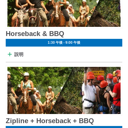
Horseback & BBQ
1:30 午後 - 9:00 午後
説明
Zipline + Horseback + BBQ