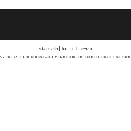
vita privata
Termini di servizio
© 2026 TRYTN Tutti i diritti riservati. TRYTN non è responsabile per i contenuti su siti esterni