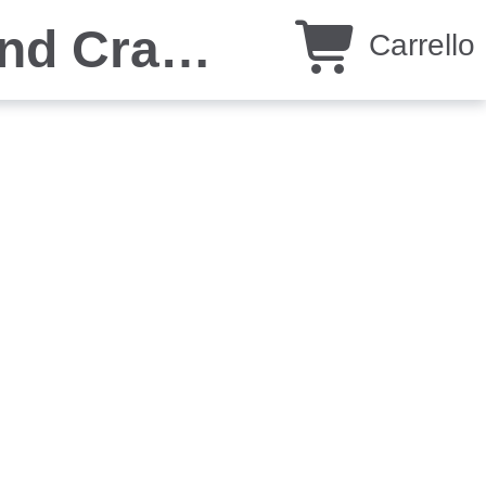
Salty Tails Charters by Cajun and Cracker Outdoors
Carrello