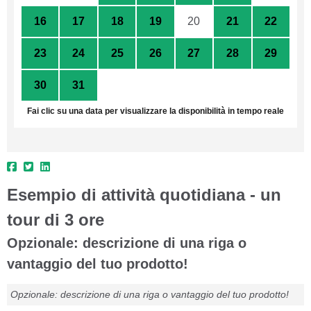
16
17
18
19
20
21
22
23
24
25
26
27
28
29
30
31
1
2
3
4
5
Fai clic su una data per visualizzare la disponibilità in tempo reale
Esempio di attività quotidiana - un
tour di 3 ore
Opzionale: descrizione di una riga o
vantaggio del tuo prodotto!
Opzionale: descrizione di una riga o vantaggio del tuo prodotto!