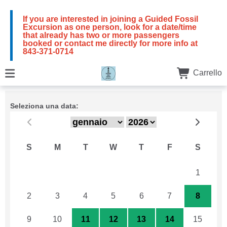
If you are interested in joining a Guided Fossil
Excursion as one person, look for a date/time
that already has two or more passengers
booked or contact me directly for more info at
843-371-0714
Carrello
Seleziona una data:
S
M
T
W
T
F
S
26
27
28
29
30
31
1
2
3
4
5
6
7
8
9
10
11
12
13
14
15