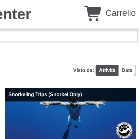
enter
Carrello
Visto da:
Attività
Data
Snorkeling Trips (Snorkel Only)