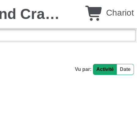
Salty Tails Charters by Cajun and Cracker Outdoors
Chariot
Vu par:
Activité
Date