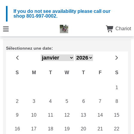
If you do not see availability please call our
shop 801-997-0002.
Chariot
Sélectionnez une date:
S
M
T
W
T
F
S
26
27
28
29
30
31
1
2
3
4
5
6
7
8
9
10
11
12
13
14
15
16
17
18
19
20
21
22