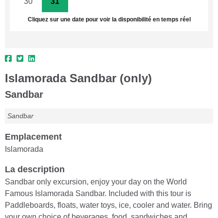
30
31
1
2
3
4
5
Cliquez sur une date pour voir la disponibilité en temps réel
Islamorada Sandbar (only)
Sandbar
Sandbar
Emplacement
Islamorada
La description
Sandbar only excursion, enjoy your day on the World
Famous Islamorada Sandbar. Included with this tour is
Paddleboards, floats, water toys, ice, cooler and water. Bring
your own choice of beverages, food, sandwiches and