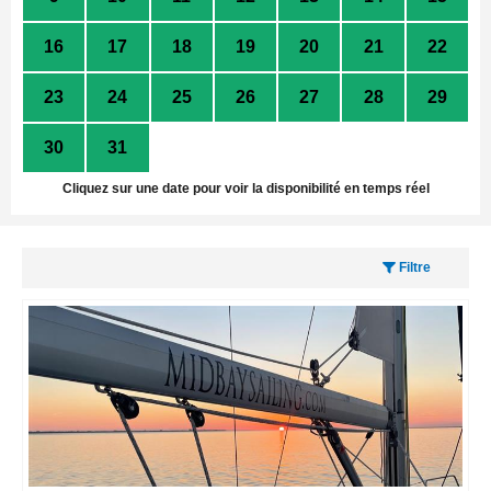
16
17
18
19
20
21
22
23
24
25
26
27
28
29
30
31
1
2
3
4
5
Cliquez sur une date pour voir la disponibilité en temps réel
Filtre