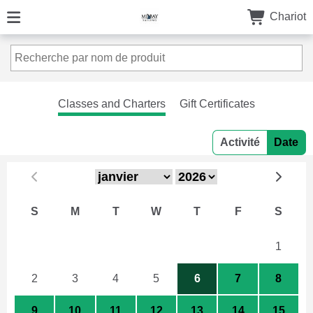
Chariot
Classes and Charters
Gift Certificates
Activité
Date
S
M
T
W
T
F
S
26
27
28
29
30
31
1
2
3
4
5
6
7
8
9
10
11
12
13
14
15