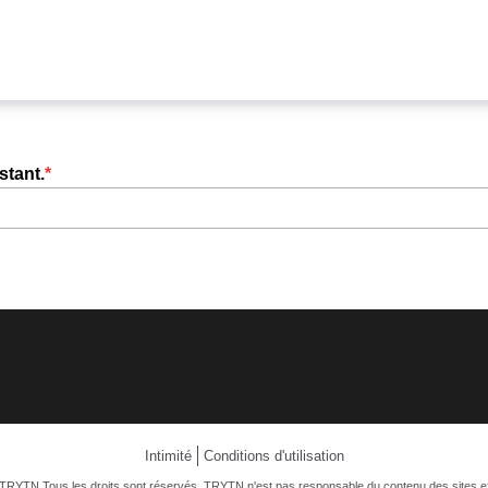
stant.
Intimité
Conditions d'utilisation
TRYTN Tous les droits sont réservés. TRYTN n'est pas responsable du contenu des sites e