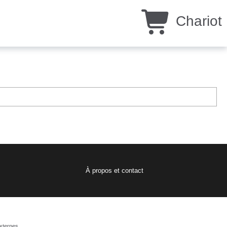
Chariot
À propos et contact
xternes.