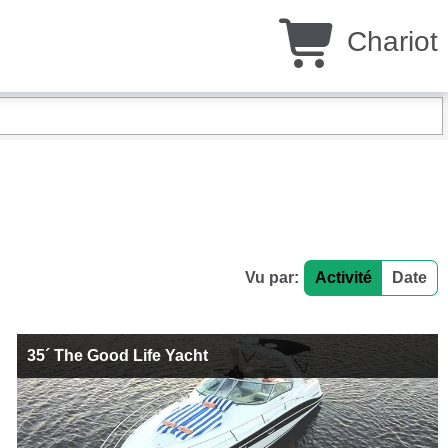
Chariot
Vu par:
Activité
Date
35´ The Good Life Yacht