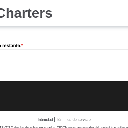
Charters
o restante.
Intimidad
Términos de servicio
TRYTN Todos los derechos reservados. TRYTN no es responsable del contenido en sitios e