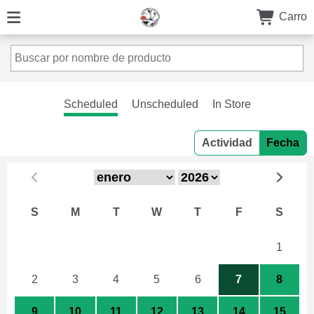
Carro
Scheduled
Unscheduled
In Store
Actividad
Fecha
S
M
T
W
T
F
S
26
27
28
29
30
31
1
2
3
4
5
6
7
8
9
10
11
12
13
14
15