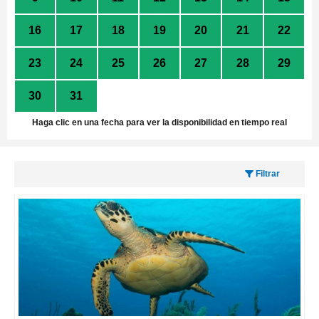
16
17
18
19
20
21
22
23
24
25
26
27
28
29
30
31
1
2
3
4
5
Haga clic en una fecha para ver la disponibilidad en tiempo real
Filtrar