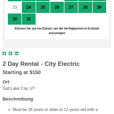
23
24
25
26
27
28
29
30
31
1
2
3
4
5
Klicken Sie auf ein Datum, um die Verfügbarkeit in Echtzeit
anzuzeigen
2 Day Rental - City Electric
Starting at $150
Ort
Salt Lake City, UT
Beschreibung
Must be 18 years or older or 12 years old with a