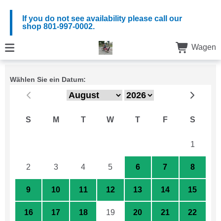
If you do not see availability please call our
shop 801-997-0002.
Wagen
Wählen Sie ein Datum:
S
M
T
W
T
F
S
26
27
28
29
30
31
1
2
3
4
5
6
7
8
9
10
11
12
13
14
15
16
17
18
19
20
21
22