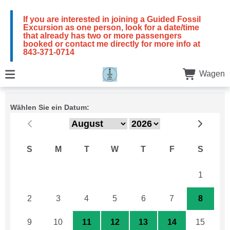
If you are interested in joining a Guided Fossil
Excursion as one person, look for a date/time
that already has two or more passengers
booked or contact me directly for more info at
843-371-0714
Wagen
Wählen Sie ein Datum:
S
M
T
W
T
F
S
26
27
28
29
30
31
1
2
3
4
5
6
7
8
9
10
11
12
13
14
15