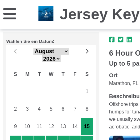
Jersey Key
Wählen Sie ein Datum:
6 Hour O
Up to 5 p
S
M
T
W
T
F
S
Ort
Marathon, FL
26
27
28
29
30
31
1
Beschreib
Offshore trips 
2
3
4
5
6
7
8
humps for tuna
we usually swi
9
10
11
12
13
14
15
acrobatic, and