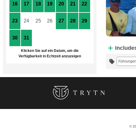
16
17
18
19
20
21
22
23
24
25
26
27
28
29
30
31
1
2
3
4
5
Include
Klicken Sie auf ein Datum, um die
Verfügbarkeit in Echtzeit anzuzeigen
Führunge
© 20